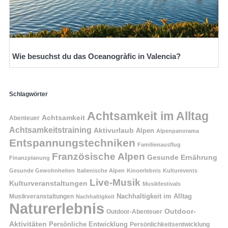
Wie besuchst du das Oceanogràfic in Valencia?
Schlagwörter
Achtsamkeit im Alltag
Achtsamkeit
Abenteuer
Achtsamkeitstraining
Aktivurlaub
Alpen
Alpenpanorama
Entspannungstechniken
Familienausflug
Französische Alpen
Gesunde Ernährung
Finanzplanung
Gesunde Gewohnheiten
Italienische Alpen
Kinoerlebnis
Kulturevents
Live-Musik
Kulturveranstaltungen
Musikfestivals
Nachhaltigkeit im Alltag
Musikveranstaltungen
Nachhaltigkeit
Naturerlebnis
Outdoor-
Outdoor-Abenteuer
Aktivitäten
Persönliche Entwicklung
Persönlichkeitsentwicklung