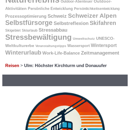
Outdoor-
Outdoor-Abenteuer
Aktivitäten
Persönliche Entwicklung
Persönlichkeitsentwicklung
Schweizer Alpen
Schweiz
Prozessoptimierung
Selbstfürsorge
Skifahren
Selbstreflexion
Stressabbau
Skigebiet
Skiurlaub
Stressbewältigung
UNESCO-
Umweltschutz
Wintersport
Weltkulturerbe
Wassersport
Veranstaltungstipps
Winterurlaub
Zeitmanagement
Work-Life-Balance
Reisen
>
Ulm: Höchster Kirchturm und Donauufer