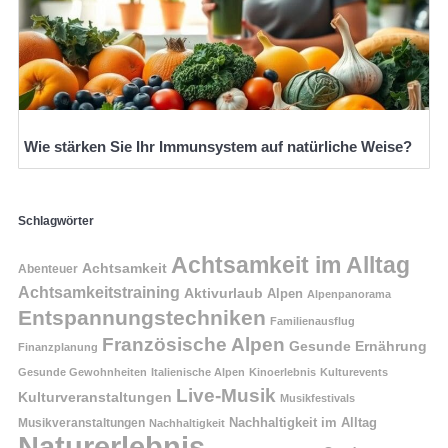
Wie stärken Sie Ihr Immunsystem auf natürliche Weise?
Schlagwörter
Achtsamkeit im Alltag
Achtsamkeit
Abenteuer
Achtsamkeitstraining
Aktivurlaub
Alpen
Alpenpanorama
Entspannungstechniken
Familienausflug
Französische Alpen
Gesunde Ernährung
Finanzplanung
Gesunde Gewohnheiten
Italienische Alpen
Kinoerlebnis
Kulturevents
Live-Musik
Kulturveranstaltungen
Musikfestivals
Nachhaltigkeit im Alltag
Musikveranstaltungen
Nachhaltigkeit
Naturerlebnis