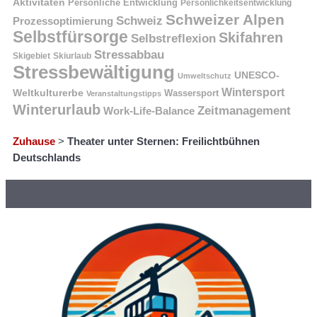
Aktivitäten
Persönliche Entwicklung
Persönlichkeitsentwicklung
Schweizer Alpen
Schweiz
Prozessoptimierung
Selbstfürsorge
Skifahren
Selbstreflexion
Stressabbau
Skigebiet
Skiurlaub
Stressbewältigung
UNESCO-
Umweltschutz
Wintersport
Weltkulturerbe
Wassersport
Veranstaltungstipps
Winterurlaub
Zeitmanagement
Work-Life-Balance
Zuhause
>
Theater unter Sternen: Freilichtbühnen
Deutschlands