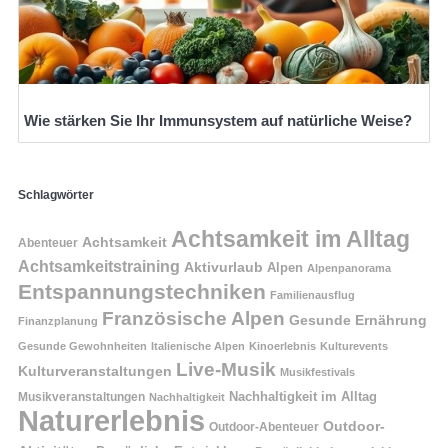
Wie stärken Sie Ihr Immunsystem auf natürliche Weise?
Schlagwörter
Achtsamkeit im Alltag
Achtsamkeit
Abenteuer
Achtsamkeitstraining
Aktivurlaub
Alpen
Alpenpanorama
Entspannungstechniken
Familienausflug
Französische Alpen
Gesunde Ernährung
Finanzplanung
Gesunde Gewohnheiten
Italienische Alpen
Kinoerlebnis
Kulturevents
Live-Musik
Kulturveranstaltungen
Musikfestivals
Nachhaltigkeit im Alltag
Musikveranstaltungen
Nachhaltigkeit
Naturerlebnis
Outdoor-
Outdoor-Abenteuer