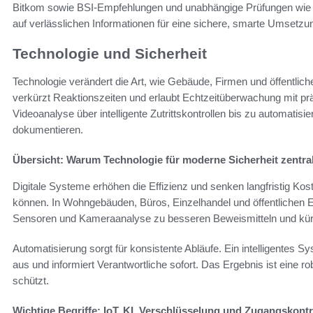
Bitkom sowie BSI-Empfehlungen und unabhängige Prüfungen wie S
auf verlässlichen Informationen für eine sichere, smarte Umsetzu
Technologie und Sicherheit
Technologie verändert die Art, wie Gebäude, Firmen und öffentlic
verkürzt Reaktionszeiten und erlaubt Echtzeitüberwachung mit prä
Videoanalyse über intelligente Zutrittskontrollen bis zu automatisie
dokumentieren.
Übersicht: Warum Technologie für moderne Sicherheit zentral
Digitale Systeme erhöhen die Effizienz und senken langfristig K
können. In Wohngebäuden, Büros, Einzelhandel und öffentlichen Ei
Sensoren und Kameraanalyse zu besseren Beweismitteln und kürz
Automatisierung sorgt für konsistente Abläufe. Ein intelligentes 
aus und informiert Verantwortliche sofort. Das Ergebnis ist eine 
schützt.
Wichtige Begriffe: IoT, KI, Verschlüsselung und Zugangskontr