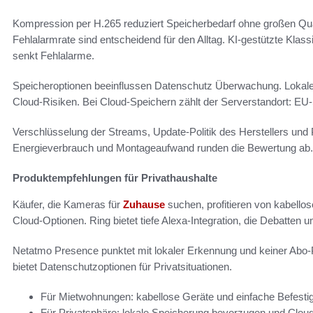
Kompression per H.265 reduziert Speicherbedarf ohne großen Qu
Fehlalarmrate sind entscheidend für den Alltag. KI-gestützte Klass
senkt Fehlalarme.
Speicheroptionen beeinflussen Datenschutz Überwachung. Lokal
Cloud-Risiken. Bei Cloud-Speichern zählt der Serverstandort: 
Verschlüsselung der Streams, Update-Politik des Herstellers und Pr
Energieverbrauch und Montageaufwand runden die Bewertung ab.
Produktempfehlungen für Privathaushalte
Käufer, die Kameras für
Zuhause
suchen, profitieren von kabello
Cloud-Optionen. Ring bietet tiefe Alexa-Integration, die Debatt
Netatmo Presence punktet mit lokaler Erkennung und keiner Abo-Pflic
bietet Datenschutzoptionen für Privatsituationen.
Für Mietwohnungen: kabellose Geräte und einfache Befesti
Für Privatsphäre: lokale Speicherung bevorzugen und Cloud-