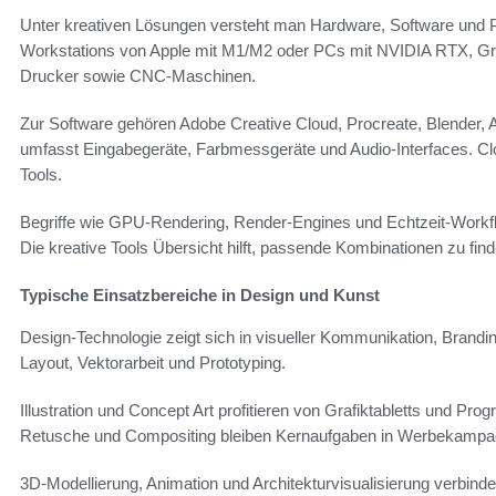
Unter kreativen Lösungen versteht man Hardware, Software und P
Workstations von Apple mit M1/M2 oder PCs mit NVIDIA RTX, Gra
Drucker sowie CNC-Maschinen.
Zur Software gehören Adobe Creative Cloud, Procreate, Blender, 
umfasst Eingabegeräte, Farbmessgeräte und Audio-Interfaces. Cl
Tools.
Begriffe wie GPU-Rendering, Render-Engines und Echtzeit-Work
Die kreative Tools Übersicht hilft, passende Kombinationen zu find
Typische Einsatzbereiche in Design und Kunst
Design-Technologie zeigt sich in visueller Kommunikation, Bran
Layout, Vektorarbeit und Prototyping.
Illustration und Concept Art profitieren von Grafiktabletts und P
Retusche und Compositing bleiben Kernaufgaben in Werbekampa
3D-Modellierung, Animation und Architekturvisualisierung verbin