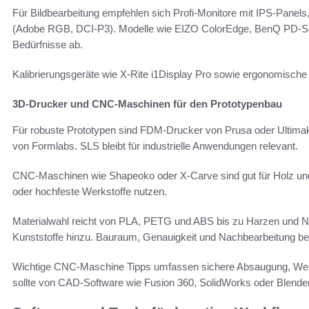
Für Bildbearbeitung empfehlen sich Profi-Monitore mit IPS-Pane
(Adobe RGB, DCI-P3). Modelle wie EIZO ColorEdge, BenQ PD-Seri
Bedürfnisse ab.
Kalibrierungsgeräte wie X-Rite i1Display Pro sowie ergonomisch
3D-Drucker und CNC-Maschinen für den Prototypenbau
Für robuste Prototypen sind FDM-Drucker von Prusa oder Ultimake
von Formlabs. SLS bleibt für industrielle Anwendungen relevant.
CNC-Maschinen wie Shapeoko oder X-Carve sind gut für Holz und Ku
oder hochfeste Werkstoffe nutzen.
Materialwahl reicht von PLA, PETG und ABS bis zu Harzen und 
Kunststoffe hinzu. Bauraum, Genauigkeit und Nachbearbeitung be
Wichtige CNC-Maschine Tipps umfassen sichere Absaugung, Wer
sollte von CAD-Software wie Fusion 360, SolidWorks oder Blender 