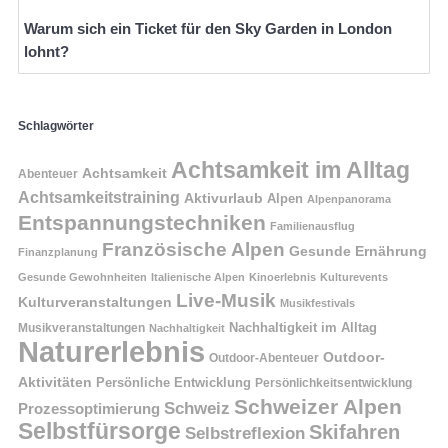
Warum sich ein Ticket für den Sky Garden in London
lohnt?
Schlagwörter
Achtsamkeit im Alltag
Achtsamkeit
Abenteuer
Achtsamkeitstraining
Aktivurlaub
Alpen
Alpenpanorama
Entspannungstechniken
Familienausflug
Französische Alpen
Gesunde Ernährung
Finanzplanung
Gesunde Gewohnheiten
Italienische Alpen
Kinoerlebnis
Kulturevents
Live-Musik
Kulturveranstaltungen
Musikfestivals
Nachhaltigkeit im Alltag
Musikveranstaltungen
Nachhaltigkeit
Naturerlebnis
Outdoor-
Outdoor-Abenteuer
Aktivitäten
Persönliche Entwicklung
Persönlichkeitsentwicklung
Schweizer Alpen
Schweiz
Prozessoptimierung
Selbstfürsorge
Skifahren
Selbstreflexion