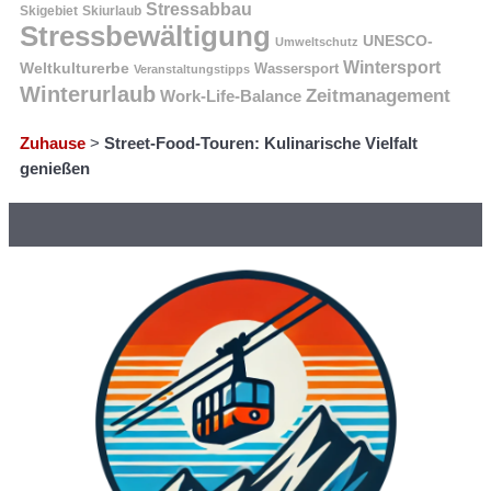
Stressabbau
Skigebiet
Skiurlaub
Stressbewältigung
UNESCO-
Umweltschutz
Wintersport
Weltkulturerbe
Wassersport
Veranstaltungstipps
Winterurlaub
Zeitmanagement
Work-Life-Balance
Zuhause
>
Street-Food-Touren: Kulinarische Vielfalt
genießen