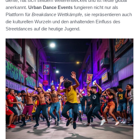
diente, hat sich seitdem weiterentwickelt und ist heute global
anerkannt.
Urban Dance Events
fungieren nicht nur als
Plattform für
Breakdance Wettkämpfe
, sie repräsentieren auch
die kulturellen Wurzeln und den anhaltenden Einfluss des
Streetdances auf die heutige Jugend.