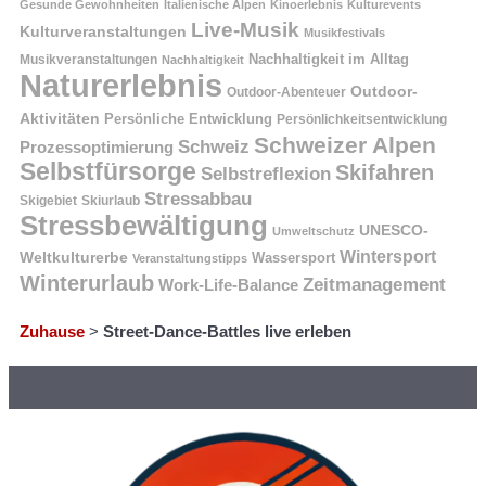
Gesunde Gewohnheiten
Italienische Alpen
Kinoerlebnis
Kulturevents
Live-Musik
Kulturveranstaltungen
Musikfestivals
Nachhaltigkeit im Alltag
Musikveranstaltungen
Nachhaltigkeit
Naturerlebnis
Outdoor-
Outdoor-Abenteuer
Aktivitäten
Persönliche Entwicklung
Persönlichkeitsentwicklung
Schweizer Alpen
Schweiz
Prozessoptimierung
Selbstfürsorge
Skifahren
Selbstreflexion
Stressabbau
Skigebiet
Skiurlaub
Stressbewältigung
UNESCO-
Umweltschutz
Wintersport
Weltkulturerbe
Wassersport
Veranstaltungstipps
Winterurlaub
Zeitmanagement
Work-Life-Balance
Zuhause
>
Street-Dance-Battles live erleben