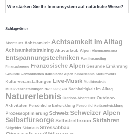
Wie stärken Sie Ihr Immunsystem auf natürliche Weise?
Schlagwörter
Achtsamkeit im Alltag
Achtsamkeit
Abenteuer
Achtsamkeitstraining
Aktivurlaub
Alpen
Alpenpanorama
Entspannungstechniken
Familienausflug
Französische Alpen
Gesunde Ernährung
Finanzplanung
Gesunde Gewohnheiten
Italienische Alpen
Kinoerlebnis
Kulturevents
Live-Musik
Kulturveranstaltungen
Musikfestivals
Nachhaltigkeit im Alltag
Musikveranstaltungen
Nachhaltigkeit
Naturerlebnis
Outdoor-
Outdoor-Abenteuer
Aktivitäten
Persönliche Entwicklung
Persönlichkeitsentwicklung
Schweizer Alpen
Schweiz
Prozessoptimierung
Selbstfürsorge
Skifahren
Selbstreflexion
Stressabbau
Skigebiet
Skiurlaub