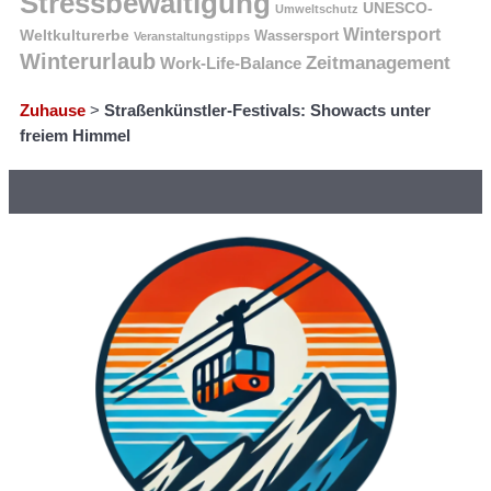
Stressbewältigung
UNESCO-
Umweltschutz
Wintersport
Weltkulturerbe
Wassersport
Veranstaltungstipps
Winterurlaub
Zeitmanagement
Work-Life-Balance
Zuhause
>
Straßenkünstler-Festivals: Showacts unter
freiem Himmel