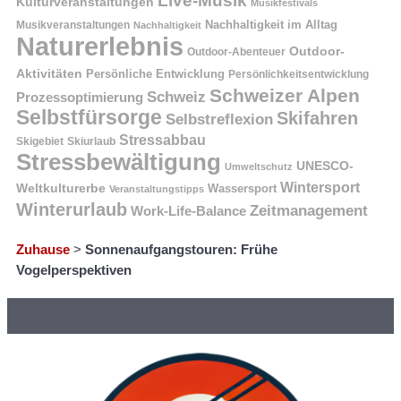
Live-Musik
Kulturveranstaltungen
Musikfestivals
Nachhaltigkeit im Alltag
Musikveranstaltungen
Nachhaltigkeit
Naturerlebnis
Outdoor-
Outdoor-Abenteuer
Aktivitäten
Persönliche Entwicklung
Persönlichkeitsentwicklung
Schweizer Alpen
Schweiz
Prozessoptimierung
Selbstfürsorge
Skifahren
Selbstreflexion
Stressabbau
Skigebiet
Skiurlaub
Stressbewältigung
UNESCO-
Umweltschutz
Wintersport
Weltkulturerbe
Wassersport
Veranstaltungstipps
Winterurlaub
Zeitmanagement
Work-Life-Balance
Zuhause
>
Sonnenaufgangstouren: Frühe
Vogelperspektiven