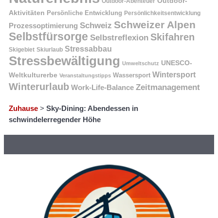
Outdoor-
Outdoor-Abenteuer
Aktivitäten
Persönliche Entwicklung
Persönlichkeitsentwicklung
Schweizer Alpen
Schweiz
Prozessoptimierung
Selbstfürsorge
Skifahren
Selbstreflexion
Stressabbau
Skigebiet
Skiurlaub
Stressbewältigung
UNESCO-
Umweltschutz
Wintersport
Weltkulturerbe
Wassersport
Veranstaltungstipps
Winterurlaub
Zeitmanagement
Work-Life-Balance
Zuhause
>
Sky-Dining: Abendessen in
schwindelerregender Höhe