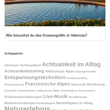
Wie besuchst du das Oceanogràfic in Valencia?
Schlagwörter
Achtsamkeit im Alltag
Achtsamkeit
Abenteuer
Achtsamkeitstraining
Aktivurlaub
Alpen
Alpenpanorama
Entspannungstechniken
Familienausflug
Französische Alpen
Gesunde Ernährung
Finanzplanung
Gesunde Gewohnheiten
Italienische Alpen
Kinoerlebnis
Kulturevents
Live-Musik
Kulturveranstaltungen
Musikfestivals
Nachhaltigkeit im Alltag
Musikveranstaltungen
Nachhaltigkeit
Naturerlebnis