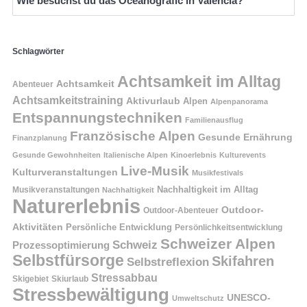
Wie besuchst du das Oceanogràfic in Valencia?
Schlagwörter
Achtsamkeit im Alltag
Achtsamkeit
Abenteuer
Achtsamkeitstraining
Aktivurlaub
Alpen
Alpenpanorama
Entspannungstechniken
Familienausflug
Französische Alpen
Gesunde Ernährung
Finanzplanung
Gesunde Gewohnheiten
Italienische Alpen
Kinoerlebnis
Kulturevents
Live-Musik
Kulturveranstaltungen
Musikfestivals
Nachhaltigkeit im Alltag
Musikveranstaltungen
Nachhaltigkeit
Naturerlebnis
Outdoor-
Outdoor-Abenteuer
Aktivitäten
Persönliche Entwicklung
Persönlichkeitsentwicklung
Schweizer Alpen
Schweiz
Prozessoptimierung
Selbstfürsorge
Skifahren
Selbstreflexion
Stressabbau
Skigebiet
Skiurlaub
Stressbewältigung
UNESCO-
Umweltschutz