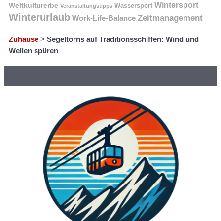
Wintersport
Weltkulturerbe
Wassersport
Veranstaltungstipps
Winterurlaub
Zeitmanagement
Work-Life-Balance
Zuhause
>
Segeltörns auf Traditionsschiffen: Wind und
Wellen spüren