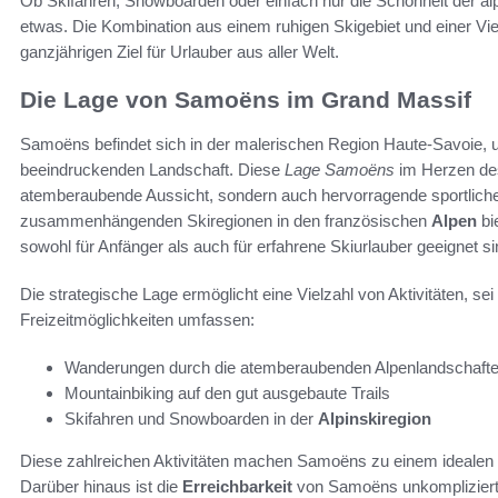
Ob Skifahren, Snowboarden oder einfach nur die Schönheit der al
etwas. Die Kombination aus einem ruhigen Skigebiet und einer Vie
ganzjährigen Ziel für Urlauber aus aller Welt.
Die Lage von Samoëns im Grand Massif
Samoëns befindet sich in der malerischen Region Haute-Savoie,
beeindruckenden Landschaft. Diese
Lage Samoëns
im Herzen d
atemberaubende Aussicht, sondern auch hervorragende sportliche M
zusammenhängenden Skiregionen in den französischen
Alpen
bi
sowohl für Anfänger als auch für erfahrene Skiurlauber geeignet si
Die strategische Lage ermöglicht eine Vielzahl von Aktivitäten, s
Freizeitmöglichkeiten umfassen:
Wanderungen durch die atemberaubenden Alpenlandschaft
Mountainbiking auf den gut ausgebaute Trails
Skifahren und Snowboarden in der
Alpinskiregion
Diese zahlreichen Aktivitäten machen Samoëns zu einem idealen Zi
Darüber hinaus ist die
Erreichbarkeit
von Samoëns unkompliziert,