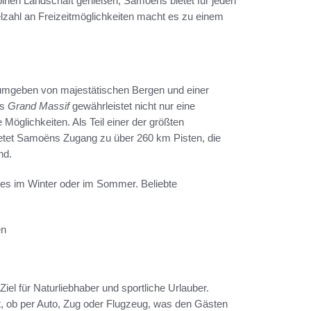
pinen Landschaft genießen, Samoëns bietet für jeden
lzahl an Freizeitmöglichkeiten macht es zu einem
 umgeben von majestätischen Bergen und einer
es
Grand Massif
gewährleistet nicht nur eine
öglichkeiten. Als Teil einer der größten
etet Samoëns Zugang zu über 260 km Pisten, die
nd.
ei es im Winter oder im Sommer. Beliebte
en
el für Naturliebhaber und sportliche Urlauber.
 ob per Auto, Zug oder Flugzeug, was den Gästen