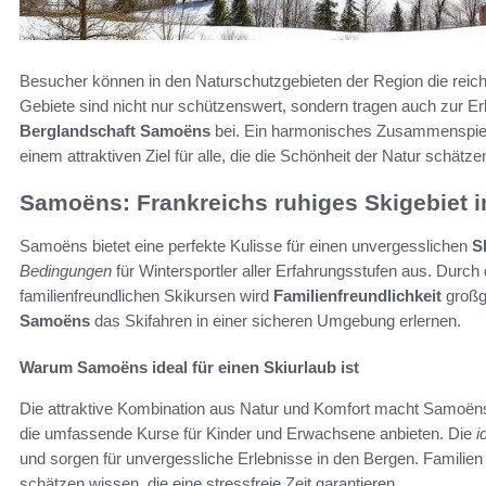
Besucher können in den Naturschutzgebieten der Region die reic
Gebiete sind nicht nur schützenswert, sondern tragen auch zur Er
Berglandschaft Samoëns
bei. Ein harmonisches Zusammenspiel
einem attraktiven Ziel für alle, die die Schönheit der Natur schätze
Samoëns: Frankreichs ruhiges Skigebiet 
Samoëns bietet eine perfekte Kulisse für einen unvergesslichen
S
Bedingungen
für Wintersportler aller Erfahrungsstufen aus. Durch 
familienfreundlichen Skikursen wird
Familienfreundlichkeit
großg
Samoëns
das Skifahren in einer sicheren Umgebung erlernen.
Warum Samoëns ideal für einen Skiurlaub ist
Die attraktive Kombination aus Natur und Komfort macht Samoëns 
die umfassende Kurse für Kinder und Erwachsene anbieten. Die
i
und sorgen für unvergessliche Erlebnisse in den Bergen. Familien
schätzen wissen, die eine stressfreie Zeit garantieren.