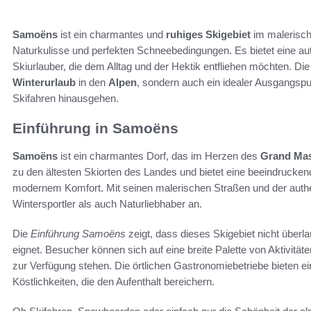
Samoëns
ist ein charmantes und
ruhiges Skigebiet
im malerisc
Naturkulisse und perfekten Schneebedingungen. Es bietet eine aut
Skiurlauber, die dem Alltag und der Hektik entfliehen möchten. Die 
Winterurlaub
in den
Alpen
, sondern auch ein idealer Ausgangspunk
Skifahren hinausgehen.
Einführung in Samoëns
Samoëns
ist ein charmantes Dorf, das im Herzen des
Grand Mas
zu den ältesten Skiorten des Landes und bietet eine beeindrucken
modernem Komfort. Mit seinen malerischen Straßen und der auth
Wintersportler als auch Naturliebhaber an.
Die
Einführung Samoëns
zeigt, dass dieses Skigebiet nicht überl
eignet. Besucher können sich auf eine breite Palette von Aktivitä
zur Verfügung stehen. Die örtlichen Gastronomiebetriebe bieten e
Köstlichkeiten, die den Aufenthalt bereichern.