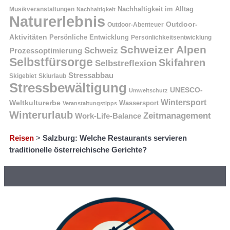
Nachhaltigkeit im Alltag
Musikveranstaltungen
Nachhaltigkeit
Naturerlebnis
Outdoor-
Outdoor-Abenteuer
Aktivitäten
Persönliche Entwicklung
Persönlichkeitsentwicklung
Schweizer Alpen
Schweiz
Prozessoptimierung
Selbstfürsorge
Skifahren
Selbstreflexion
Stressabbau
Skigebiet
Skiurlaub
Stressbewältigung
UNESCO-
Umweltschutz
Wintersport
Weltkulturerbe
Wassersport
Veranstaltungstipps
Winterurlaub
Zeitmanagement
Work-Life-Balance
Reisen
>
Salzburg: Welche Restaurants servieren
traditionelle österreichische Gerichte?