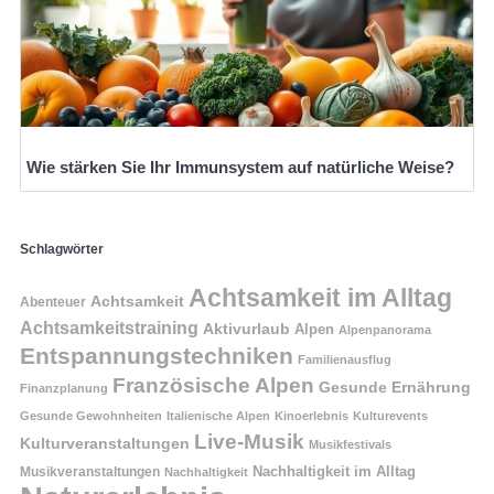
Wie stärken Sie Ihr Immunsystem auf natürliche Weise?
Schlagwörter
Achtsamkeit im Alltag
Achtsamkeit
Abenteuer
Achtsamkeitstraining
Aktivurlaub
Alpen
Alpenpanorama
Entspannungstechniken
Familienausflug
Französische Alpen
Gesunde Ernährung
Finanzplanung
Gesunde Gewohnheiten
Italienische Alpen
Kinoerlebnis
Kulturevents
Live-Musik
Kulturveranstaltungen
Musikfestivals
Nachhaltigkeit im Alltag
Musikveranstaltungen
Nachhaltigkeit