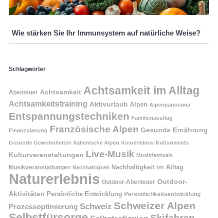
Wie stärken Sie Ihr Immunsystem auf natürliche Weise?
Schlagwörter
Achtsamkeit im Alltag
Achtsamkeit
Abenteuer
Achtsamkeitstraining
Aktivurlaub
Alpen
Alpenpanorama
Entspannungstechniken
Familienausflug
Französische Alpen
Gesunde Ernährung
Finanzplanung
Gesunde Gewohnheiten
Italienische Alpen
Kinoerlebnis
Kulturevents
Live-Musik
Kulturveranstaltungen
Musikfestivals
Nachhaltigkeit im Alltag
Musikveranstaltungen
Nachhaltigkeit
Naturerlebnis
Outdoor-
Outdoor-Abenteuer
Aktivitäten
Persönliche Entwicklung
Persönlichkeitsentwicklung
Schweizer Alpen
Schweiz
Prozessoptimierung
Selbstfürsorge
Skifahren