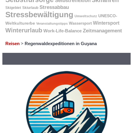
Selbstreflexion
Stressabbau
Skigebiet
Skiurlaub
Stressbewältigung
UNESCO-
Umweltschutz
Wintersport
Weltkulturerbe
Wassersport
Veranstaltungstipps
Winterurlaub
Zeitmanagement
Work-Life-Balance
Reisen
>
Regenwaldexpeditionen in Guyana