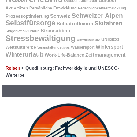
Outdoor-
Outdoor-Abenteuer
Aktivitäten
Persönliche Entwicklung
Persönlichkeitsentwicklung
Schweizer Alpen
Schweiz
Prozessoptimierung
Selbstfürsorge
Skifahren
Selbstreflexion
Stressabbau
Skigebiet
Skiurlaub
Stressbewältigung
UNESCO-
Umweltschutz
Wintersport
Weltkulturerbe
Wassersport
Veranstaltungstipps
Winterurlaub
Zeitmanagement
Work-Life-Balance
Reisen
>
Quedlinburg: Fachwerkidylle und UNESCO-
Welterbe