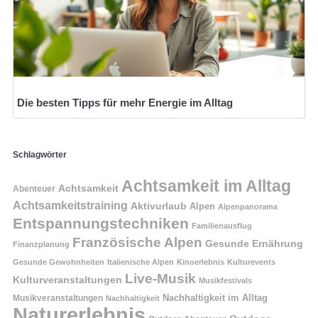
Die besten Tipps für mehr Energie im Alltag
Schlagwörter
Achtsamkeit im Alltag
Achtsamkeit
Abenteuer
Achtsamkeitstraining
Aktivurlaub
Alpen
Alpenpanorama
Entspannungstechniken
Familienausflug
Französische Alpen
Gesunde Ernährung
Finanzplanung
Gesunde Gewohnheiten
Italienische Alpen
Kinoerlebnis
Kulturevents
Live-Musik
Kulturveranstaltungen
Musikfestivals
Nachhaltigkeit im Alltag
Musikveranstaltungen
Nachhaltigkeit
Naturerlebnis