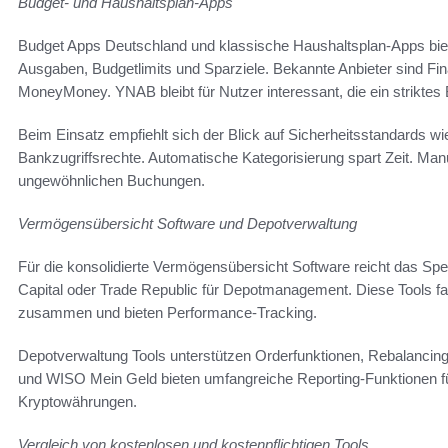
Budget- und Haushaltsplan-Apps
Budget Apps Deutschland und klassische Haushaltsplan-Apps biet
Ausgaben, Budgetlimits und Sparziele. Bekannte Anbieter sind 
MoneyMoney. YNAB bleibt für Nutzer interessant, die ein striktes
Beim Einsatz empfiehlt sich der Blick auf Sicherheitsstandards
Bankzugriffsrechte. Automatische Kategorisierung spart Zeit. Man
ungewöhnlichen Buchungen.
Vermögensübersicht Software und Depotverwaltung
Für die konsolidierte Vermögensübersicht Software reicht das Spe
Capital oder Trade Republic für Depotmanagement. Diese Tools f
zusammen und bieten Performance-Tracking.
Depotverwaltung Tools unterstützen Orderfunktionen, Rebalancing
und WISO Mein Geld bieten umfangreiche Reporting-Funktionen fü
Kryptowährungen.
Vergleich von kostenlosen und kostenpflichtigen Tools