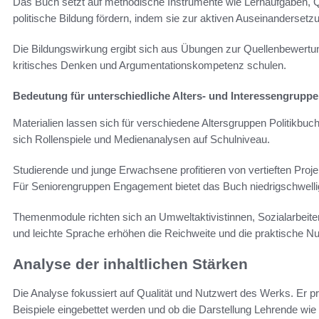
Das Buch setzt auf methodische Instrumente wie Lernaufgaben, Q
politische Bildung fördern, indem sie zur aktiven Auseinandersetz
Die Bildungswirkung ergibt sich aus Übungen zur Quellenbewert
kritisches Denken und Argumentationskompetenz schulen.
Bedeutung für unterschiedliche Alters- und Interessengrupp
Materialien lassen sich für verschiedene Altersgruppen Politikbuc
sich Rollenspiele und Medienanalysen auf Schulniveau.
Studierende und junge Erwachsene profitieren von vertieften Proj
Für Seniorengruppen Engagement bietet das Buch niedrigschwellig
Themenmodule richten sich an Umweltaktivistinnen, Sozialarbeit
und leichte Sprache erhöhen die Reichweite und die praktische Nu
Analyse der inhaltlichen Stärken
Die Analyse fokussiert auf Qualität und Nutzwert des Werks. Er pr
Beispiele eingebettet werden und ob die Darstellung Lehrende wie In