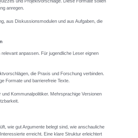
uizzes und Projektvorschläge. Diese Formate sollen
ung anregen.
ung, aus Diskussionsmodulen und aus Aufgaben, die
en
h relevant anpassen. Für jugendliche Leser eignen
ektvorschlägen, die Praxis und Forschung verbinden.
e Formate und barrierefreie Texte.
er und Kommunalpolitiker. Mehrsprachige Versionen
tzbarkeit.
üft, wie gut Argumente belegt sind, wie anschauliche
teressierte erreicht. Eine klare Struktur erleichtert