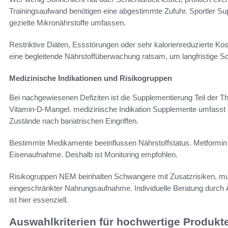
Trainingsaufwand benötigen eine abgestimmte Zufuhr. Sportler Sup
gezielte Mikronährstoffe umfassen.
Restriktive Diäten, Essstörungen oder sehr kalorienreduzierte Kost
eine begleitende Nährstoffüberwachung ratsam, um langfristige 
Medizinische Indikationen und Risikogruppen
Bei nachgewiesenen Defiziten ist die Supplementierung Teil der T
Vitamin‑D‑Mangel. medizinische Indikation Supplemente umfasst
Zustände nach bariatrischen Eingriffen.
Bestimmte Medikamente beeinflussen Nährstoffstatus. Metform
Eisenaufnahme. Deshalb ist Monitoring empfohlen.
Risikogruppen NEM beinhalten Schwangere mit Zusatzrisiken, mul
eingeschränkter Nahrungsaufnahme. Individuelle Beratung durch 
ist hier essenziell.
Auswahlkriterien für hochwertige Produkt