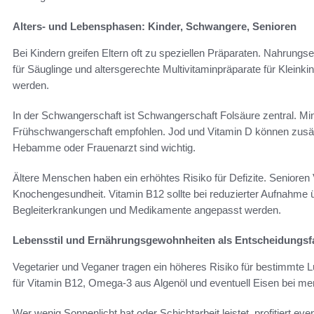
Alters- und Lebensphasen: Kinder, Schwangere, Senioren
Bei Kindern greifen Eltern oft zu speziellen Präparaten. Nahrung
für Säuglinge und altersgerechte Multivitaminpräparate für Klein
werden.
In der Schwangerschaft ist Schwangerschaft Folsäure zentral. Min
Frühschwangerschaft empfohlen. Jod und Vitamin D können zusätz
Hebamme oder Frauenarzt sind wichtig.
Ältere Menschen haben ein erhöhtes Risiko für Defizite. Senioren V
Knochengesundheit. Vitamin B12 sollte bei reduzierter Aufnahm
Begleiterkrankungen und Medikamente angepasst werden.
Lebensstil und Ernährungsgewohnheiten als Entscheidungsf
Vegetarier und Veganer tragen ein höheres Risiko für bestimmte 
für Vitamin B12, Omega‑3 aus Algenöl und eventuell Eisen bei me
Wer wenig Sonnenlicht hat oder Schichtarbeit leistet, profitiert ev