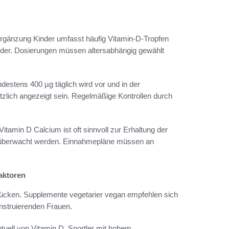
sergänzung Kinder umfasst häufig Vitamin‑D‑Tropfen
kinder. Dosierungen müssen altersabhängig gewählt
destens 400 µg täglich wird vor und in der
lich angezeigt sein. Regelmäßige Kontrollen durch
itamin D Calcium ist oft sinnvoll zur Erhaltung der
e überwacht werden. Einnahmepläne müssen an
aktoren
Lücken. Supplemente vegetarier vegan empfehlen sich
nstruierenden Frauen.
entuell von Vitamin D. Sportler mit hohem