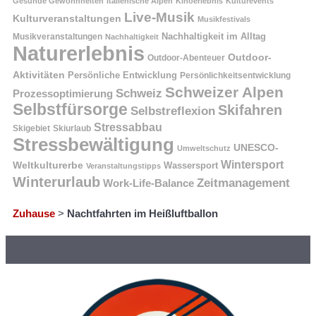
Gesunde Gewohnheiten
Italienische Alpen
Kinoerlebnis
Kulturevents
Live-Musik
Kulturveranstaltungen
Musikfestivals
Nachhaltigkeit im Alltag
Musikveranstaltungen
Nachhaltigkeit
Naturerlebnis
Outdoor-
Outdoor-Abenteuer
Aktivitäten
Persönliche Entwicklung
Persönlichkeitsentwicklung
Schweizer Alpen
Schweiz
Prozessoptimierung
Selbstfürsorge
Skifahren
Selbstreflexion
Stressabbau
Skigebiet
Skiurlaub
Stressbewältigung
UNESCO-
Umweltschutz
Wintersport
Weltkulturerbe
Wassersport
Veranstaltungstipps
Winterurlaub
Zeitmanagement
Work-Life-Balance
Zuhause
>
Nachtfahrten im Heißluftballon