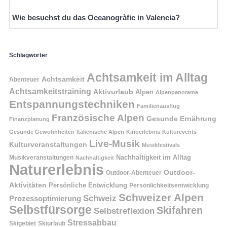
Wie besuchst du das Oceanogràfic in Valencia?
Schlagwörter
Achtsamkeit im Alltag
Achtsamkeit
Abenteuer
Achtsamkeitstraining
Aktivurlaub
Alpen
Alpenpanorama
Entspannungstechniken
Familienausflug
Französische Alpen
Gesunde Ernährung
Finanzplanung
Gesunde Gewohnheiten
Italienische Alpen
Kinoerlebnis
Kulturevents
Live-Musik
Kulturveranstaltungen
Musikfestivals
Nachhaltigkeit im Alltag
Musikveranstaltungen
Nachhaltigkeit
Naturerlebnis
Outdoor-
Outdoor-Abenteuer
Aktivitäten
Persönliche Entwicklung
Persönlichkeitsentwicklung
Schweizer Alpen
Schweiz
Prozessoptimierung
Selbstfürsorge
Skifahren
Selbstreflexion
Stressabbau
Skigebiet
Skiurlaub