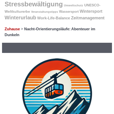
Stressbewältigung
UNESCO-
Umweltschutz
Wintersport
Weltkulturerbe
Wassersport
Veranstaltungstipps
Winterurlaub
Zeitmanagement
Work-Life-Balance
Zuhause
>
Nacht-Orientierungsläufe: Abenteuer im
Dunkeln