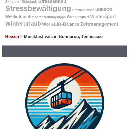
Stressabbau
Skigebiet
Skiurlaub
Stressbewältigung
UNESCO-
Umweltschutz
Wintersport
Weltkulturerbe
Wassersport
Veranstaltungstipps
Winterurlaub
Zeitmanagement
Work-Life-Balance
Reisen
>
Musikfestivals in Bonnaroo, Tennessee