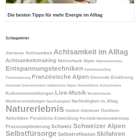
Die besten Tipps für mehr Energie im Alltag
Schlagwörter
Achtsamkeit im Alltag
Achtsamkeit
Abenteuer
Achtsamkeitstraining
Aktivurlaub
Alpen
Alpenpanorama
Entspannungstechniken
Familienausflug
Französische Alpen
Gesunde Ernährung
Finanzplanung
Gesunde Gewohnheiten
Italienische Alpen
Kinoerlebnis
Kulturevents
Live-Musik
Kulturveranstaltungen
Musikfestivals
Nachhaltigkeit im Alltag
Musikveranstaltungen
Nachhaltigkeit
Naturerlebnis
Outdoor-
Outdoor-Abenteuer
Aktivitäten
Persönliche Entwicklung
Persönlichkeitsentwicklung
Schweizer Alpen
Schweiz
Prozessoptimierung
Selbstfürsorge
Skifahren
Selbstreflexion