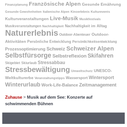
Französische Alpen
Gesunde Ernährung
Finanzplanung
Gesunde Gewohnheiten
Italienische Alpen
Kinoerlebnis
Kulturevents
Live-Musik
Kulturveranstaltungen
Musikfestivals
Nachhaltigkeit im Alltag
Musikveranstaltungen
Nachhaltigkeit
Naturerlebnis
Outdoor-
Outdoor-Abenteuer
Aktivitäten
Persönliche Entwicklung
Persönlichkeitsentwicklung
Schweizer Alpen
Schweiz
Prozessoptimierung
Selbstfürsorge
Skifahren
Selbstreflexion
Stressabbau
Skigebiet
Skiurlaub
Stressbewältigung
UNESCO-
Umweltschutz
Wintersport
Weltkulturerbe
Wassersport
Veranstaltungstipps
Winterurlaub
Zeitmanagement
Work-Life-Balance
Zuhause
>
Musik auf dem See: Konzerte auf
schwimmenden Bühnen