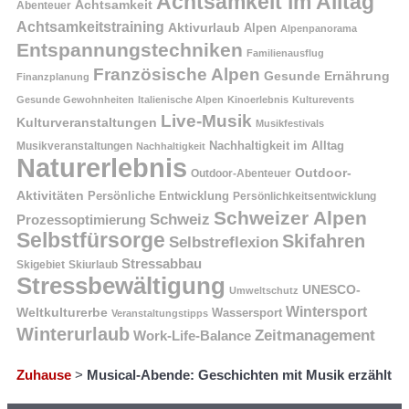
Achtsamkeit im Alltag
Achtsamkeit
Abenteuer
Achtsamkeitstraining
Aktivurlaub
Alpen
Alpenpanorama
Entspannungstechniken
Familienausflug
Französische Alpen
Gesunde Ernährung
Finanzplanung
Gesunde Gewohnheiten
Italienische Alpen
Kinoerlebnis
Kulturevents
Live-Musik
Kulturveranstaltungen
Musikfestivals
Nachhaltigkeit im Alltag
Musikveranstaltungen
Nachhaltigkeit
Naturerlebnis
Outdoor-
Outdoor-Abenteuer
Aktivitäten
Persönliche Entwicklung
Persönlichkeitsentwicklung
Schweizer Alpen
Schweiz
Prozessoptimierung
Selbstfürsorge
Skifahren
Selbstreflexion
Stressabbau
Skigebiet
Skiurlaub
Stressbewältigung
UNESCO-
Umweltschutz
Wintersport
Weltkulturerbe
Wassersport
Veranstaltungstipps
Winterurlaub
Zeitmanagement
Work-Life-Balance
Zuhause
>
Musical-Abende: Geschichten mit Musik erzählt