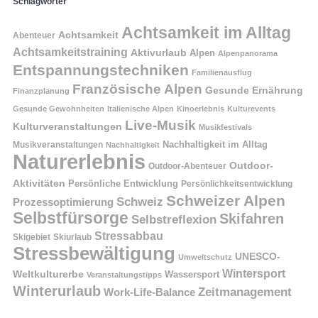
Schlagwörter
Achtsamkeit im Alltag
Achtsamkeit
Abenteuer
Achtsamkeitstraining
Aktivurlaub
Alpen
Alpenpanorama
Entspannungstechniken
Familienausflug
Französische Alpen
Gesunde Ernährung
Finanzplanung
Gesunde Gewohnheiten
Italienische Alpen
Kinoerlebnis
Kulturevents
Live-Musik
Kulturveranstaltungen
Musikfestivals
Nachhaltigkeit im Alltag
Musikveranstaltungen
Nachhaltigkeit
Naturerlebnis
Outdoor-
Outdoor-Abenteuer
Aktivitäten
Persönliche Entwicklung
Persönlichkeitsentwicklung
Schweizer Alpen
Schweiz
Prozessoptimierung
Selbstfürsorge
Skifahren
Selbstreflexion
Stressabbau
Skigebiet
Skiurlaub
Stressbewältigung
UNESCO-
Umweltschutz
Wintersport
Weltkulturerbe
Wassersport
Veranstaltungstipps
Winterurlaub
Zeitmanagement
Work-Life-Balance