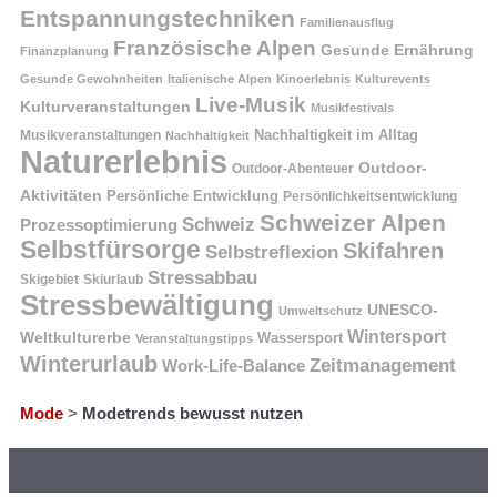
Entspannungstechniken
Familienausflug
Französische Alpen
Gesunde Ernährung
Finanzplanung
Gesunde Gewohnheiten
Italienische Alpen
Kinoerlebnis
Kulturevents
Live-Musik
Kulturveranstaltungen
Musikfestivals
Nachhaltigkeit im Alltag
Musikveranstaltungen
Nachhaltigkeit
Naturerlebnis
Outdoor-
Outdoor-Abenteuer
Aktivitäten
Persönliche Entwicklung
Persönlichkeitsentwicklung
Schweizer Alpen
Schweiz
Prozessoptimierung
Selbstfürsorge
Skifahren
Selbstreflexion
Stressabbau
Skigebiet
Skiurlaub
Stressbewältigung
UNESCO-
Umweltschutz
Wintersport
Weltkulturerbe
Wassersport
Veranstaltungstipps
Winterurlaub
Zeitmanagement
Work-Life-Balance
Mode
>
Modetrends bewusst nutzen