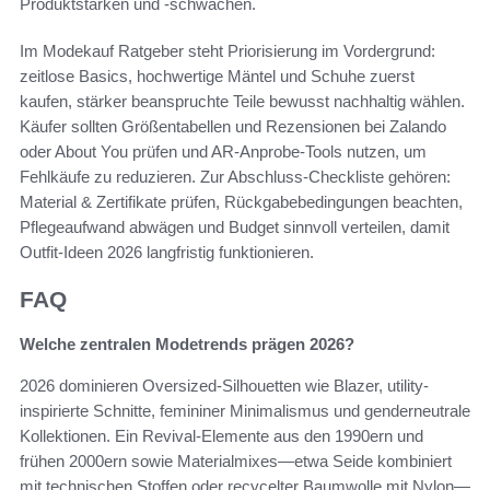
Produktstärken und -schwächen.
Im Modekauf Ratgeber steht Priorisierung im Vordergrund:
zeitlose Basics, hochwertige Mäntel und Schuhe zuerst
kaufen, stärker beanspruchte Teile bewusst nachhaltig wählen.
Käufer sollten Größentabellen und Rezensionen bei Zalando
oder About You prüfen und AR-Anprobe-Tools nutzen, um
Fehlkäufe zu reduzieren. Zur Abschluss-Checkliste gehören:
Material & Zertifikate prüfen, Rückgabebedingungen beachten,
Pflegeaufwand abwägen und Budget sinnvoll verteilen, damit
Outfit-Ideen 2026 langfristig funktionieren.
FAQ
Welche zentralen Modetrends prägen 2026?
2026 dominieren Oversized-Silhouetten wie Blazer, utility-
inspirierte Schnitte, femininer Minimalismus und genderneutrale
Kollektionen. Ein Revival-Elemente aus den 1990ern und
frühen 2000ern sowie Materialmixes—etwa Seide kombiniert
mit technischen Stoffen oder recycelter Baumwolle mit Nylon—