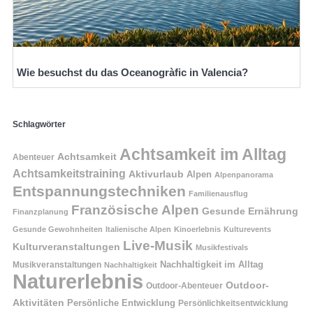
Wie besuchst du das Oceanogràfic in Valencia?
Schlagwörter
Achtsamkeit im Alltag
Achtsamkeit
Abenteuer
Achtsamkeitstraining
Aktivurlaub
Alpen
Alpenpanorama
Entspannungstechniken
Familienausflug
Französische Alpen
Gesunde Ernährung
Finanzplanung
Gesunde Gewohnheiten
Italienische Alpen
Kinoerlebnis
Kulturevents
Live-Musik
Kulturveranstaltungen
Musikfestivals
Nachhaltigkeit im Alltag
Musikveranstaltungen
Nachhaltigkeit
Naturerlebnis
Outdoor-
Outdoor-Abenteuer
Aktivitäten
Persönliche Entwicklung
Persönlichkeitsentwicklung