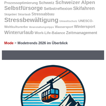
Schweizer Alpen
Schweiz
Prozessoptimierung
Selbstfürsorge
Skifahren
Selbstreflexion
Stressabbau
Skigebiet
Skiurlaub
Stressbewältigung
UNESCO-
Umweltschutz
Wintersport
Weltkulturerbe
Wassersport
Veranstaltungstipps
Winterurlaub
Zeitmanagement
Work-Life-Balance
Mode
>
Modetrends 2026 im Überblick