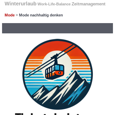
Winterurlaub
Zeitmanagement
Work-Life-Balance
Mode
>
Mode nachhaltig denken