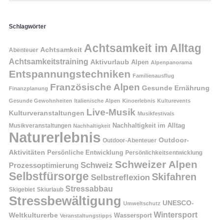
Schlagwörter
Achtsamkeit im Alltag
Achtsamkeit
Abenteuer
Achtsamkeitstraining
Aktivurlaub
Alpen
Alpenpanorama
Entspannungstechniken
Familienausflug
Französische Alpen
Gesunde Ernährung
Finanzplanung
Gesunde Gewohnheiten
Italienische Alpen
Kinoerlebnis
Kulturevents
Live-Musik
Kulturveranstaltungen
Musikfestivals
Nachhaltigkeit im Alltag
Musikveranstaltungen
Nachhaltigkeit
Naturerlebnis
Outdoor-
Outdoor-Abenteuer
Aktivitäten
Persönliche Entwicklung
Persönlichkeitsentwicklung
Schweizer Alpen
Schweiz
Prozessoptimierung
Selbstfürsorge
Skifahren
Selbstreflexion
Stressabbau
Skigebiet
Skiurlaub
Stressbewältigung
UNESCO-
Umweltschutz
Wintersport
Weltkulturerbe
Wassersport
Veranstaltungstipps