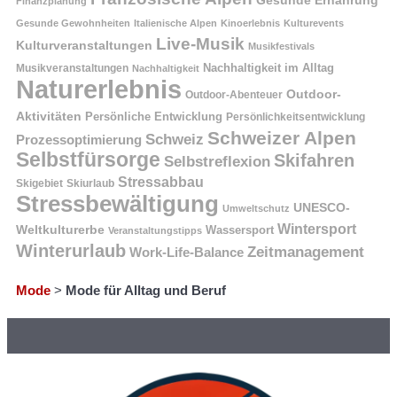
Finanzplanung
Gesunde Gewohnheiten
Italienische Alpen
Kinoerlebnis
Kulturevents
Live-Musik
Kulturveranstaltungen
Musikfestivals
Nachhaltigkeit im Alltag
Musikveranstaltungen
Nachhaltigkeit
Naturerlebnis
Outdoor-
Outdoor-Abenteuer
Aktivitäten
Persönliche Entwicklung
Persönlichkeitsentwicklung
Schweizer Alpen
Schweiz
Prozessoptimierung
Selbstfürsorge
Skifahren
Selbstreflexion
Stressabbau
Skigebiet
Skiurlaub
Stressbewältigung
UNESCO-
Umweltschutz
Wintersport
Weltkulturerbe
Wassersport
Veranstaltungstipps
Winterurlaub
Zeitmanagement
Work-Life-Balance
Mode
>
Mode für Alltag und Beruf