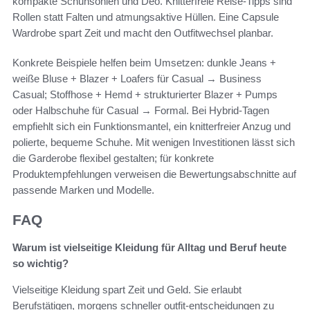
kompakte Schuhsohlen und Deo. Knitterfreie Reise-Tipps sind
Rollen statt Falten und atmungsaktive Hüllen. Eine Capsule
Wardrobe spart Zeit und macht den Outfitwechsel planbar.
Konkrete Beispiele helfen beim Umsetzen: dunkle Jeans +
weiße Bluse + Blazer + Loafers für Casual → Business
Casual; Stoffhose + Hemd + strukturierter Blazer + Pumps
oder Halbschuhe für Casual → Formal. Bei Hybrid-Tagen
empfiehlt sich ein Funktionsmantel, ein knitterfreier Anzug und
polierte, bequeme Schuhe. Mit wenigen Investitionen lässt sich
die Garderobe flexibel gestalten; für konkrete
Produktempfehlungen verweisen die Bewertungsabschnitte auf
passende Marken und Modelle.
FAQ
Warum ist vielseitige Kleidung für Alltag und Beruf heute
so wichtig?
Vielseitige Kleidung spart Zeit und Geld. Sie erlaubt
Berufstätigen, morgens schneller outfit‑entscheidungen zu