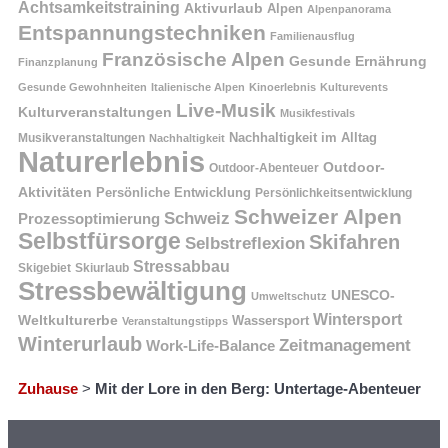
Achtsamkeitstraining
Aktivurlaub
Alpen
Alpenpanorama
Entspannungstechniken
Familienausflug
Französische Alpen
Gesunde Ernährung
Finanzplanung
Gesunde Gewohnheiten
Italienische Alpen
Kinoerlebnis
Kulturevents
Live-Musik
Kulturveranstaltungen
Musikfestivals
Nachhaltigkeit im Alltag
Musikveranstaltungen
Nachhaltigkeit
Naturerlebnis
Outdoor-
Outdoor-Abenteuer
Aktivitäten
Persönliche Entwicklung
Persönlichkeitsentwicklung
Schweizer Alpen
Schweiz
Prozessoptimierung
Selbstfürsorge
Skifahren
Selbstreflexion
Stressabbau
Skigebiet
Skiurlaub
Stressbewältigung
UNESCO-
Umweltschutz
Wintersport
Weltkulturerbe
Wassersport
Veranstaltungstipps
Winterurlaub
Zeitmanagement
Work-Life-Balance
Zuhause
>
Mit der Lore in den Berg: Untertage-Abenteuer