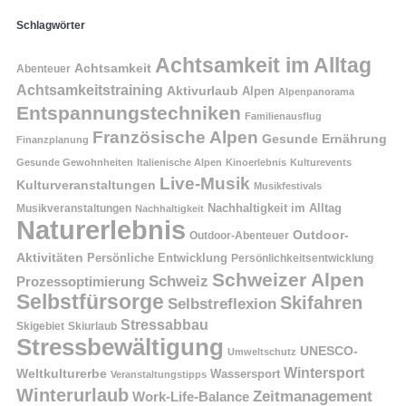
Schlagwörter
Achtsamkeit im Alltag
Achtsamkeit
Abenteuer
Achtsamkeitstraining
Aktivurlaub
Alpen
Alpenpanorama
Entspannungstechniken
Familienausflug
Französische Alpen
Gesunde Ernährung
Finanzplanung
Gesunde Gewohnheiten
Italienische Alpen
Kinoerlebnis
Kulturevents
Live-Musik
Kulturveranstaltungen
Musikfestivals
Nachhaltigkeit im Alltag
Musikveranstaltungen
Nachhaltigkeit
Naturerlebnis
Outdoor-
Outdoor-Abenteuer
Aktivitäten
Persönliche Entwicklung
Persönlichkeitsentwicklung
Schweizer Alpen
Schweiz
Prozessoptimierung
Selbstfürsorge
Skifahren
Selbstreflexion
Stressabbau
Skigebiet
Skiurlaub
Stressbewältigung
UNESCO-
Umweltschutz
Wintersport
Weltkulturerbe
Wassersport
Veranstaltungstipps
Winterurlaub
Zeitmanagement
Work-Life-Balance