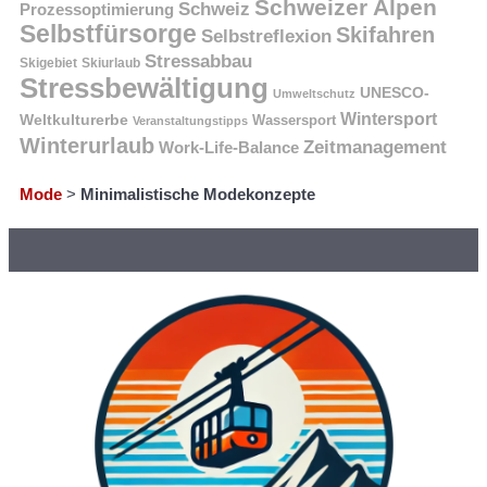
Schweizer Alpen
Schweiz
Prozessoptimierung
Selbstfürsorge
Skifahren
Selbstreflexion
Stressabbau
Skigebiet
Skiurlaub
Stressbewältigung
UNESCO-
Umweltschutz
Wintersport
Weltkulturerbe
Wassersport
Veranstaltungstipps
Winterurlaub
Zeitmanagement
Work-Life-Balance
Mode
>
Minimalistische Modekonzepte