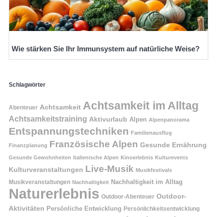
Wie stärken Sie Ihr Immunsystem auf natürliche Weise?
Schlagwörter
Achtsamkeit im Alltag
Achtsamkeit
Abenteuer
Achtsamkeitstraining
Aktivurlaub
Alpen
Alpenpanorama
Entspannungstechniken
Familienausflug
Französische Alpen
Gesunde Ernährung
Finanzplanung
Gesunde Gewohnheiten
Italienische Alpen
Kinoerlebnis
Kulturevents
Live-Musik
Kulturveranstaltungen
Musikfestivals
Nachhaltigkeit im Alltag
Musikveranstaltungen
Nachhaltigkeit
Naturerlebnis
Outdoor-
Outdoor-Abenteuer
Aktivitäten
Persönliche Entwicklung
Persönlichkeitsentwicklung