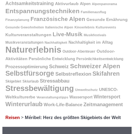
Achtsamkeitstraining
Aktivurlaub
Alpen
Alpenpanorama
Entspannungstechniken
Familienausflug
Französische Alpen
Gesunde Ernährung
Finanzplanung
Gesunde Gewohnheiten
Italienische Alpen
Kinoerlebnis
Kulturevents
Live-Musik
Kulturveranstaltungen
Musikfestivals
Nachhaltigkeit im Alltag
Musikveranstaltungen
Nachhaltigkeit
Naturerlebnis
Outdoor-
Outdoor-Abenteuer
Aktivitäten
Persönliche Entwicklung
Persönlichkeitsentwicklung
Schweizer Alpen
Schweiz
Prozessoptimierung
Selbstfürsorge
Skifahren
Selbstreflexion
Stressabbau
Skigebiet
Skiurlaub
Stressbewältigung
UNESCO-
Umweltschutz
Wintersport
Weltkulturerbe
Wassersport
Veranstaltungstipps
Winterurlaub
Zeitmanagement
Work-Life-Balance
Reisen
>
Méribel: Herz des größten Skigebiets der Welt