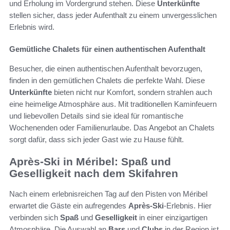
und Erholung im Vordergrund stehen. Diese
Unterkünfte
stellen sicher, dass jeder Aufenthalt zu einem unvergesslichen
Erlebnis wird.
Gemütliche Chalets für einen authentischen Aufenthalt
Besucher, die einen authentischen Aufenthalt bevorzugen,
finden in den gemütlichen Chalets die perfekte Wahl. Diese
Unterkünfte
bieten nicht nur Komfort, sondern strahlen auch
eine heimelige Atmosphäre aus. Mit traditionellen Kaminfeuern
und liebevollen Details sind sie ideal für romantische
Wochenenden oder Familienurlaube. Das Angebot an Chalets
sorgt dafür, dass sich jeder Gast wie zu Hause fühlt.
Après-Ski in Méribel: Spaß und
Geselligkeit nach dem Skifahren
Nach einem erlebnisreichen Tag auf den Pisten von Méribel
erwartet die Gäste ein aufregendes
Après-Ski
-Erlebnis. Hier
verbinden sich
Spaß
und
Geselligkeit
in einer einzigartigen
Atmosphäre. Die Auswahl an
Bars
und
Clubs
in der Region ist