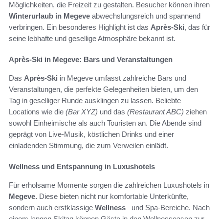
Möglichkeiten, die Freizeit zu gestalten. Besucher können ihren
Winterurlaub in Megeve
abwechslungsreich und spannend
verbringen. Ein besonderes Highlight ist das
Après-Ski
, das für
seine lebhafte und gesellige Atmosphäre bekannt ist.
Après-Ski in Megeve: Bars und Veranstaltungen
Das
Après-Ski
in Megeve umfasst zahlreiche Bars und
Veranstaltungen, die perfekte Gelegenheiten bieten, um den
Tag in geselliger Runde ausklingen zu lassen. Beliebte
Locations wie die
(Bar XYZ)
und das
(Restaurant ABC)
ziehen
sowohl Einheimische als auch Touristen an. Die Abende sind
geprägt von Live-Musik, köstlichen Drinks und einer
einladenden Stimmung, die zum Verweilen einlädt.
Wellness und Entspannung in Luxushotels
Für erholsame Momente sorgen die zahlreichen Luxushotels in
Megeve.
Diese bieten nicht nur komfortable Unterkünfte,
sondern auch erstklassige
Wellness
– und Spa-Bereiche. Nach
einem langen Skitag können Gäste in den Wellnessoasen zur