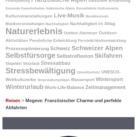
Gesunde Ernährung
Finanzplanung
Gesunde Gewohnheiten
Italienische Alpen
Kinoerlebnis
Kulturevents
Live-Musik
Kulturveranstaltungen
Musikfestivals
Nachhaltigkeit im Alltag
Musikveranstaltungen
Nachhaltigkeit
Naturerlebnis
Outdoor-
Outdoor-Abenteuer
Aktivitäten
Persönliche Entwicklung
Persönlichkeitsentwicklung
Schweizer Alpen
Schweiz
Prozessoptimierung
Selbstfürsorge
Skifahren
Selbstreflexion
Stressabbau
Skigebiet
Skiurlaub
Stressbewältigung
UNESCO-
Umweltschutz
Wintersport
Weltkulturerbe
Wassersport
Veranstaltungstipps
Winterurlaub
Zeitmanagement
Work-Life-Balance
Reisen
>
Megeve: Französischer Charme und perfekte
Abfahrten