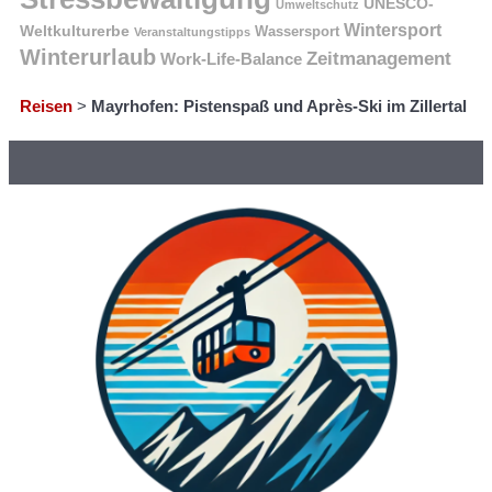
UNESCO-
Umweltschutz
Wintersport
Weltkulturerbe
Wassersport
Veranstaltungstipps
Winterurlaub
Zeitmanagement
Work-Life-Balance
Reisen
>
Mayrhofen: Pistenspaß und Après-Ski im Zillertal