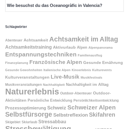
Wie besuchst du das Oceanogràfic in Valencia?
Schlagwörter
Achtsamkeit im Alltag
Achtsamkeit
Abenteuer
Achtsamkeitstraining
Aktivurlaub
Alpen
Alpenpanorama
Entspannungstechniken
Familienausflug
Französische Alpen
Gesunde Ernährung
Finanzplanung
Gesunde Gewohnheiten
Italienische Alpen
Kinoerlebnis
Kulturevents
Live-Musik
Kulturveranstaltungen
Musikfestivals
Nachhaltigkeit im Alltag
Musikveranstaltungen
Nachhaltigkeit
Naturerlebnis
Outdoor-
Outdoor-Abenteuer
Aktivitäten
Persönliche Entwicklung
Persönlichkeitsentwicklung
Schweizer Alpen
Schweiz
Prozessoptimierung
Selbstfürsorge
Skifahren
Selbstreflexion
Stressabbau
Skigebiet
Skiurlaub
Stressbewältigung