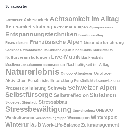
Schlagwörter
Achtsamkeit im Alltag
Achtsamkeit
Abenteuer
Achtsamkeitstraining
Aktivurlaub
Alpen
Alpenpanorama
Entspannungstechniken
Familienausflug
Französische Alpen
Gesunde Ernährung
Finanzplanung
Gesunde Gewohnheiten
Italienische Alpen
Kinoerlebnis
Kulturevents
Live-Musik
Kulturveranstaltungen
Musikfestivals
Nachhaltigkeit im Alltag
Musikveranstaltungen
Nachhaltigkeit
Naturerlebnis
Outdoor-
Outdoor-Abenteuer
Aktivitäten
Persönliche Entwicklung
Persönlichkeitsentwicklung
Schweizer Alpen
Schweiz
Prozessoptimierung
Selbstfürsorge
Skifahren
Selbstreflexion
Stressabbau
Skigebiet
Skiurlaub
Stressbewältigung
UNESCO-
Umweltschutz
Wintersport
Weltkulturerbe
Wassersport
Veranstaltungstipps
Winterurlaub
Zeitmanagement
Work-Life-Balance