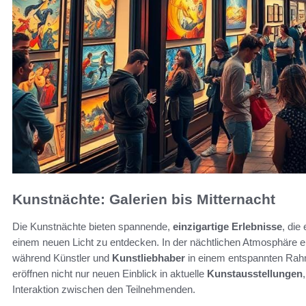
Kunstnächte: Galerien bis Mitternacht
Die Kunstnächte bieten spannende,
einzigartige Erlebnisse
, die
einem neuen Licht zu entdecken. In der nächtlichen Atmosphäre ent
während Künstler und
Kunstliebhaber
in einem entspannten Ra
eröffnen nicht nur neuen Einblick in aktuelle
Kunstausstellungen
Interaktion zwischen den Teilnehmenden.