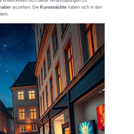
eit entwickelten sich diese Veranstaltungen zu
haber
anziehen. Die
Kunstnächte
haben sich in den
iert.