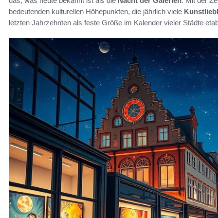
das, was heute bekannt ist als die
Nacht der Galerien
. Mit der Z
bedeutenden kulturellen Höhepunkten, die jährlich viele
Kunstlieb
letzten Jahrzehnten als feste Größe im Kalender vieler Städte etabl