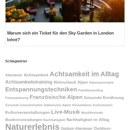
Warum sich ein Ticket für den Sky Garden in London
lohnt?
Schlagwörter
Achtsamkeit im Alltag
Achtsamkeit
Abenteuer
Achtsamkeitstraining
Aktivurlaub
Alpen
Alpenpanorama
Entspannungstechniken
Familienausflug
Französische Alpen
Gesunde Ernährung
Finanzplanung
Gesunde Gewohnheiten
Italienische Alpen
Kinoerlebnis
Kulturevents
Live-Musik
Kulturveranstaltungen
Musikfestivals
Nachhaltigkeit im Alltag
Musikveranstaltungen
Nachhaltigkeit
Naturerlebnis
Outdoor-
Outdoor-Abenteuer