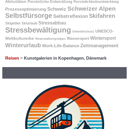
Aktivitäten
Persönliche Entwicklung
Persönlichkeitsentwicklung
Schweizer Alpen
Schweiz
Prozessoptimierung
Selbstfürsorge
Skifahren
Selbstreflexion
Stressabbau
Skigebiet
Skiurlaub
Stressbewältigung
UNESCO-
Umweltschutz
Wintersport
Weltkulturerbe
Wassersport
Veranstaltungstipps
Winterurlaub
Zeitmanagement
Work-Life-Balance
Reisen
>
Kunstgalerien in Kopenhagen, Dänemark