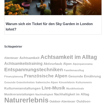
Warum sich ein Ticket für den Sky Garden in London
lohnt?
Schlagwörter
Achtsamkeit im Alltag
Achtsamkeit
Abenteuer
Achtsamkeitstraining
Aktivurlaub
Alpen
Alpenpanorama
Entspannungstechniken
Familienausflug
Französische Alpen
Gesunde Ernährung
Finanzplanung
Gesunde Gewohnheiten
Italienische Alpen
Kinoerlebnis
Kulturevents
Live-Musik
Kulturveranstaltungen
Musikfestivals
Nachhaltigkeit im Alltag
Musikveranstaltungen
Nachhaltigkeit
Naturerlebnis
Outdoor-
Outdoor-Abenteuer