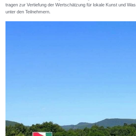
tragen zur Vertiefung der Wertschätzung für lokale Kunst und Wa
unter den Teilnehmern.