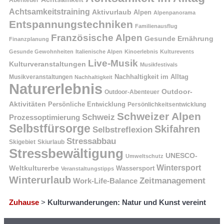
Abenteuer
Achtsamkeitstraining
Aktivurlaub
Alpen
Alpenpanorama
Entspannungstechniken
Familienausflug
Französische Alpen
Gesunde Ernährung
Finanzplanung
Gesunde Gewohnheiten
Italienische Alpen
Kinoerlebnis
Kulturevents
Live-Musik
Kulturveranstaltungen
Musikfestivals
Nachhaltigkeit im Alltag
Musikveranstaltungen
Nachhaltigkeit
Naturerlebnis
Outdoor-
Outdoor-Abenteuer
Aktivitäten
Persönliche Entwicklung
Persönlichkeitsentwicklung
Schweizer Alpen
Schweiz
Prozessoptimierung
Selbstfürsorge
Skifahren
Selbstreflexion
Stressabbau
Skigebiet
Skiurlaub
Stressbewältigung
UNESCO-
Umweltschutz
Wintersport
Weltkulturerbe
Wassersport
Veranstaltungstipps
Winterurlaub
Zeitmanagement
Work-Life-Balance
Zuhause
>
Kulturwanderungen: Natur und Kunst vereint