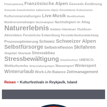
Französische Alpen
Gesunde Ernährung
Finanzplanung
Gesunde Gewohnheiten
Italienische Alpen
Kinoerlebnis
Kulturevents
Live-Musik
Kulturveranstaltungen
Musikfestivals
Nachhaltigkeit im Alltag
Musikveranstaltungen
Nachhaltigkeit
Naturerlebnis
Outdoor-
Outdoor-Abenteuer
Aktivitäten
Persönliche Entwicklung
Persönlichkeitsentwicklung
Schweizer Alpen
Schweiz
Prozessoptimierung
Selbstfürsorge
Skifahren
Selbstreflexion
Stressabbau
Skigebiet
Skiurlaub
Stressbewältigung
UNESCO-
Umweltschutz
Wintersport
Weltkulturerbe
Wassersport
Veranstaltungstipps
Winterurlaub
Zeitmanagement
Work-Life-Balance
Reisen
>
Kulturfestivals in Reykjavík, Island