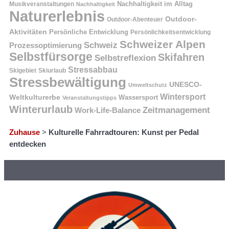
Nachhaltigkeit im Alltag
Musikveranstaltungen
Nachhaltigkeit
Naturerlebnis
Outdoor-
Outdoor-Abenteuer
Aktivitäten
Persönliche Entwicklung
Persönlichkeitsentwicklung
Schweizer Alpen
Schweiz
Prozessoptimierung
Selbstfürsorge
Skifahren
Selbstreflexion
Stressabbau
Skigebiet
Skiurlaub
Stressbewältigung
UNESCO-
Umweltschutz
Wintersport
Weltkulturerbe
Wassersport
Veranstaltungstipps
Winterurlaub
Zeitmanagement
Work-Life-Balance
Zuhause
>
Kulturelle Fahrradtouren: Kunst per Pedal
entdecken