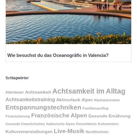
Wie besuchst du das Oceanogràfic in Valencia?
Schlagwörter
Achtsamkeit im Alltag
Achtsamkeit
Abenteuer
Achtsamkeitstraining
Aktivurlaub
Alpen
Alpenpanorama
Entspannungstechniken
Familienausflug
Französische Alpen
Gesunde Ernährung
Finanzplanung
Gesunde Gewohnheiten
Italienische Alpen
Kinoerlebnis
Kulturevents
Live-Musik
Kulturveranstaltungen
Musikfestivals