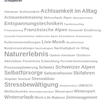
Schlagwörter
Achtsamkeit im Alltag
Achtsamkeit
Abenteuer
Achtsamkeitstraining
Aktivurlaub
Alpen
Alpenpanorama
Entspannungstechniken
Familienausflug
Französische Alpen
Gesunde Ernährung
Finanzplanung
Gesunde Gewohnheiten
Italienische Alpen
Kinoerlebnis
Kulturevents
Live-Musik
Kulturveranstaltungen
Musikfestivals
Nachhaltigkeit im Alltag
Musikveranstaltungen
Nachhaltigkeit
Naturerlebnis
Outdoor-
Outdoor-Abenteuer
Aktivitäten
Persönliche Entwicklung
Persönlichkeitsentwicklung
Schweizer Alpen
Schweiz
Prozessoptimierung
Selbstfürsorge
Skifahren
Selbstreflexion
Stressabbau
Skigebiet
Skiurlaub
Stressbewältigung
UNESCO-
Umweltschutz
Wintersport
Weltkulturerbe
Wassersport
Veranstaltungstipps
Winterurlaub
Zeitmanagement
Work-Life-Balance