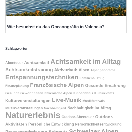
Wie besuchst du das Oceanogràfic in Valencia?
Schlagwörter
Achtsamkeit im Alltag
Achtsamkeit
Abenteuer
Achtsamkeitstraining
Aktivurlaub
Alpen
Alpenpanorama
Entspannungstechniken
Familienausflug
Französische Alpen
Gesunde Ernährung
Finanzplanung
Gesunde Gewohnheiten
Italienische Alpen
Kinoerlebnis
Kulturevents
Live-Musik
Kulturveranstaltungen
Musikfestivals
Nachhaltigkeit im Alltag
Musikveranstaltungen
Nachhaltigkeit
Naturerlebnis
Outdoor-
Outdoor-Abenteuer
Aktivitäten
Persönliche Entwicklung
Persönlichkeitsentwicklung
Schweizer Alpen
Schweiz
Prozessoptimierung