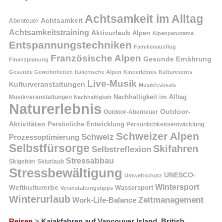
Achtsamkeit im Alltag
Achtsamkeit
Abenteuer
Achtsamkeitstraining
Aktivurlaub
Alpen
Alpenpanorama
Entspannungstechniken
Familienausflug
Französische Alpen
Gesunde Ernährung
Finanzplanung
Gesunde Gewohnheiten
Italienische Alpen
Kinoerlebnis
Kulturevents
Live-Musik
Kulturveranstaltungen
Musikfestivals
Nachhaltigkeit im Alltag
Musikveranstaltungen
Nachhaltigkeit
Naturerlebnis
Outdoor-
Outdoor-Abenteuer
Aktivitäten
Persönliche Entwicklung
Persönlichkeitsentwicklung
Schweizer Alpen
Schweiz
Prozessoptimierung
Selbstfürsorge
Skifahren
Selbstreflexion
Stressabbau
Skigebiet
Skiurlaub
Stressbewältigung
UNESCO-
Umweltschutz
Wintersport
Weltkulturerbe
Wassersport
Veranstaltungstipps
Winterurlaub
Zeitmanagement
Work-Life-Balance
Reisen
>
Kajakfahren auf Vancouver Island, British