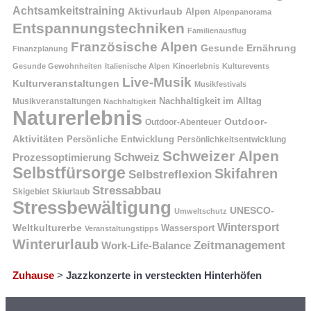
Achtsamkeitstraining
Aktivurlaub
Alpen
Alpenpanorama
Entspannungstechniken
Familienausflug
Französische Alpen
Gesunde Ernährung
Finanzplanung
Gesunde Gewohnheiten
Italienische Alpen
Kinoerlebnis
Kulturevents
Live-Musik
Kulturveranstaltungen
Musikfestivals
Nachhaltigkeit im Alltag
Musikveranstaltungen
Nachhaltigkeit
Naturerlebnis
Outdoor-
Outdoor-Abenteuer
Aktivitäten
Persönliche Entwicklung
Persönlichkeitsentwicklung
Schweizer Alpen
Schweiz
Prozessoptimierung
Selbstfürsorge
Skifahren
Selbstreflexion
Stressabbau
Skigebiet
Skiurlaub
Stressbewältigung
UNESCO-
Umweltschutz
Wintersport
Weltkulturerbe
Wassersport
Veranstaltungstipps
Winterurlaub
Zeitmanagement
Work-Life-Balance
Zuhause
>
Jazzkonzerte in versteckten Hinterhöfen