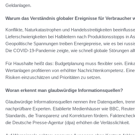
Geldanlagen.
Warum das Verständnis globaler Ereignisse für Verbraucher wi
Konflikte, Naturkatastrophen und Handelsstreitigkeiten beeinflusse
Lieferschwierigkeiten bei Halbleitern nach Produktionsstopps in A
Geopolitische Spannungen treiben Energiepreise, wie es bei russ
Die COVID-19-Pandemie zeigte, wie schnell globale Störungen all
Für Haushalte heißt das: Budgetplanung muss flexibler sein. Einka
Wertanlagen profitieren von erhöhter Nachrichtenkompetenz. Eine fu
Risiken einzuschätzen und Prioritäten zu setzen.
Woran erkennt man glaubwürdige Informationsquellen?
Glaubwürdige Informationsquellen nennen ihre Datenquellen, tren
nachprüfbare Experten. Etablierte Medienhäuser wie BBC, Reuter
Standards, die Transparenz und Korrekturen fördern. Faktenchec
die Deutsche Presse-Agentur (dpa) erhöhen die Verlässlichkeit.