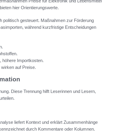
ermaßnahmen Preise für Elektronik und Lebensmittel
bieten hier Orientierungswerte.
auch politisch gesteuert. Maßnahmen zur Förderung
 Gasimporten, während kurzfristige Entscheidungen
n.
hstoffen.
, höhere Importkosten.
 wirken auf Preise.
rmation
nung. Diese Trennung hilft Leserinnen und Lesern,
rteilen.
 Analyse liefert Kontext und erklärt Zusammenhänge
 gekennzeichnet durch Kommentare oder Kolumnen.