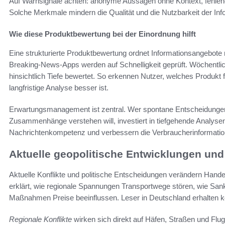
Auf Warnsignale achten: anonyme Aussagen ohne Kontext, fehlen
Solche Merkmale mindern die Qualität und die Nutzbarkeit der Inf
Wie diese Produktbewertung bei der Einordnung hilft
Eine strukturierte Produktbewertung ordnet Informationsangebote na
Breaking-News-Apps werden auf Schnelligkeit geprüft. Wöchentl
hinsichtlich Tiefe bewertet. So erkennen Nutzer, welches Produkt 
langfristige Analyse besser ist.
Erwartungsmanagement ist zentral. Wer spontane Entscheidungen t
Zusammenhänge verstehen will, investiert in tiefgehende Analyse
Nachrichtenkompetenz und verbessern die Verbraucherinformation 
Aktuelle geopolitische Entwicklungen un
Aktuelle Konflikte und politische Entscheidungen verändern Hande
erklärt, wie regionale Spannungen Transportwege stören, wie Sank
Maßnahmen Preise beeinflussen. Leser in Deutschland erhalten ko
Regionale Konflikte
wirken sich direkt auf Häfen, Straßen und Flu