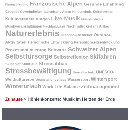
Französische Alpen
Gesunde Ernährung
Finanzplanung
Gesunde Gewohnheiten
Italienische Alpen
Kinoerlebnis
Kulturevents
Live-Musik
Kulturveranstaltungen
Musikfestivals
Nachhaltigkeit im Alltag
Musikveranstaltungen
Nachhaltigkeit
Naturerlebnis
Outdoor-
Outdoor-Abenteuer
Aktivitäten
Persönliche Entwicklung
Persönlichkeitsentwicklung
Schweizer Alpen
Schweiz
Prozessoptimierung
Selbstfürsorge
Skifahren
Selbstreflexion
Stressabbau
Skigebiet
Skiurlaub
Stressbewältigung
UNESCO-
Umweltschutz
Wintersport
Weltkulturerbe
Wassersport
Veranstaltungstipps
Winterurlaub
Zeitmanagement
Work-Life-Balance
Zuhause
>
Höhlenkonzerte: Musik im Herzen der Erde