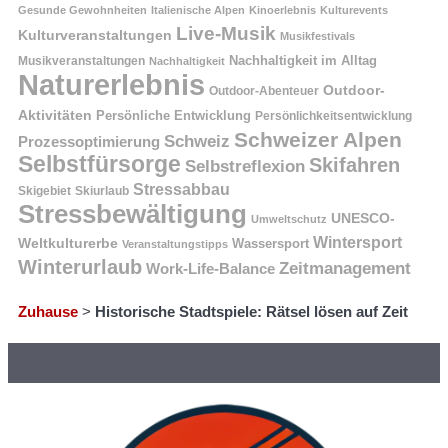
Gesunde Gewohnheiten
Italienische Alpen
Kinoerlebnis
Kulturevents
Live-Musik
Kulturveranstaltungen
Musikfestivals
Nachhaltigkeit im Alltag
Musikveranstaltungen
Nachhaltigkeit
Naturerlebnis
Outdoor-
Outdoor-Abenteuer
Aktivitäten
Persönliche Entwicklung
Persönlichkeitsentwicklung
Schweizer Alpen
Schweiz
Prozessoptimierung
Selbstfürsorge
Skifahren
Selbstreflexion
Stressabbau
Skigebiet
Skiurlaub
Stressbewältigung
UNESCO-
Umweltschutz
Wintersport
Weltkulturerbe
Wassersport
Veranstaltungstipps
Winterurlaub
Zeitmanagement
Work-Life-Balance
Zuhause
>
Historische Stadtspiele: Rätsel lösen auf Zeit